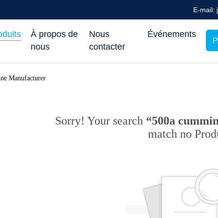
E-mail:
oduits
À propos de
Nous
Événements
P
nous
contacter
ine Manufacturer
Sorry! Your search
“500a cummins
match no Prod