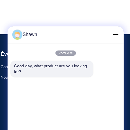
Shawn
Événements
7:29 AM
Parlez Maintenant.
Good day, what product are you looking 
Cas
for?
TéLéGRAMME: 86-028-
Nouvelles
85174447


