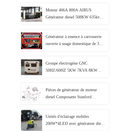
Moteur 406A 800A AIRUS
Générateur diesel 508KW 635kva
600kw 750kva Générateur diesel
ultra silencieux
Générateur à essence à carrosserie
ouverte à usage domestique de 3
kW 3,75kva Générateur électrique à
phase unique
Groupe électrogène GNC
50HZ/60HZ 5KW 7KVA 8KW
10KVA Groupe électrogène GNC 4
temps
Pièces de générateur de moteur
diesel Composants Stanford
Accessoires d'origine
Unités d'éclairage mobiles
200W*4LED avec générateur diesel
6kW, remorque et phare