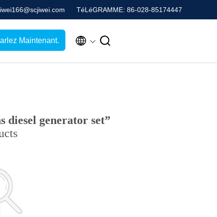
 jiwei166@scjiwei.com
TéLéGRAMME: 86-028-85174447


arlez Maintenant.
 diesel generator set”
ucts