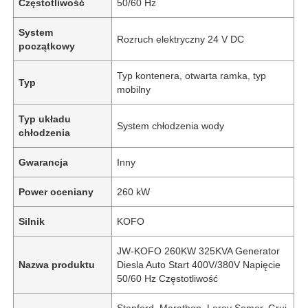
Częstotliwość
50/60 Hz
System
Rozruch elektryczny 24 V DC
początkowy
Typ kontenera, otwarta ramka, typ
Typ
mobilny
Typ układu
System chłodzenia wody
chłodzenia
Gwarancja
Inny
Power oceniany
260 kW
Silnik
KOFO
JW-KOFO 260KW 325KVA Generator
Nazwa produktu
Diesla Auto Start 400V/380V Napięcie
50/60 Hz Częstotliwość
Stanford, Marathon, Leroy Somer, Grui