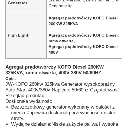
Generator
Generator itp.
Agregat prądotwórczy KOFO Diesel
260KW 325KVA
,
High Light:
Agregat prądotwórczy KOFO Diesel
,
rama otwarta
,
Agregat prądotwórczy KOFO Diesel
400V
Agregat prądotwórczy KOFO Diesel 260KW
325KVA, rama otwarta, 400V 380V 50/60HZ
Opis:
JW-KOFO 260kw 325kva Generator wysokoprężny
Auto Start 400v/380v Napięcie 50/60hz Częstotliwość
Dom
Przegląd produktu
Doskonała wydajność
Bezszczotkowy generator wykonany w całości z
Produkty
miedzi:
Zapewnia doskonałą przewodność i niskie
straty.
Wydajne działanie:
Niskie zużycie paliwa i wysoka
O nas