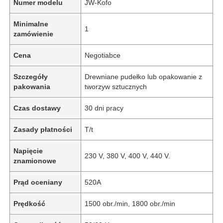
Numer modelu
JW-Kofo
Minimalne
1
zamówienie
Cena
Negotiabce
Szczegóły
Drewniane pudełko lub opakowanie z
pakowania
tworzyw sztucznych
Czas dostawy
30 dni pracy
Zasady płatności
T/t
Napięcie
230 V, 380 V, 400 V, 440 V.
znamionowe
Prąd oceniany
520A
Prędkość
1500 obr./min, 1800 obr./min