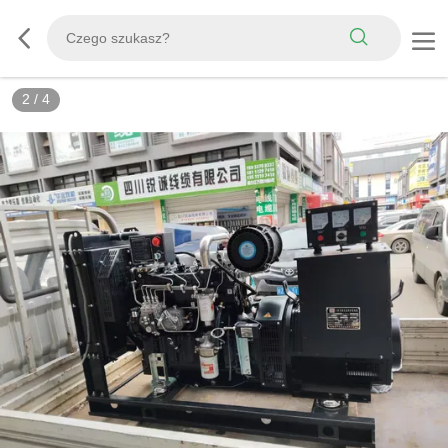
2
/
4