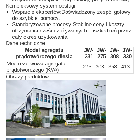
Kompleksowy system obsługi
Wsparcie ekspertów:
Doświadczony zespół gotowy
Zestaw generatora CNG
do szybkiej pomocy.
Standaryzowane procesy:
Stabilne ceny i koszty
utrzymania części zużywalnych i uszkodzeń przez
Akcesoria do generatorów
cały okres użytkowania.
Dane techniczne
Model agregatu
JW-
JW-
JW-
JW-
Mobilny pojazd oświetleniowy
prądotwórczego diesla
231
275
308
330
Moc rezerwowa agregatu
275
303
358
413
prądotwórczego (KVA)
Obrazy produktów