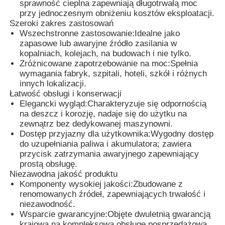
sprawność cieplna zapewniają długotrwałą moc
przy jednoczesnym obniżeniu kosztów eksploatacji.
Szeroki zakres zastosowań
Wycieczka po fabryce
Wszechstronne zastosowanie:
Idealne jako
zapasowe lub awaryjne źródło zasilania w
kopalniach, kolejach, na budowach i nie tylko.
Kontrola jakości
Zróżnicowane zapotrzebowanie na moc:
Spełnia
wymagania fabryk, szpitali, hoteli, szkół i różnych
innych lokalizacji.
Skontaktuj się z nami
Łatwość obsługi i konserwacji
Elegancki wygląd:
Charakteryzuje się odpornością
na deszcz i korozję, nadaje się do użytku na
zewnątrz bez dedykowanej maszynowni.
Wszystkie przypadki
Dostęp przyjazny dla użytkownika:
Wygodny dostęp
do uzupełniania paliwa i akumulatora; zawiera
przycisk zatrzymania awaryjnego zapewniający
cichy generator diesla
prostą obsługę.
Niezawodna jakość produktu
Komponenty wysokiej jakości:
Zbudowane z
Zestaw generatora Diesla
renomowanych źródeł, zapewniających trwałość i
niezawodność.
Wsparcie gwarancyjne:
Objęte dwuletnią gwarancją
zestaw generatorów benzynowych
krajową na kompleksową obsługę posprzedażową.