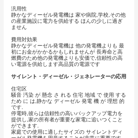
汎用性
静かなディーゼル発電機は 家や病院,学校,その他
の産業施設に電力を供給する ほんの少しに過ぎ
ません
費用対効果
静かなディーゼル発電機は 他の発電機よりも 最
初にお金がかかるかもしれませんが 長寿命と高
燃費のため他の発電機よりも安価で,信頼性の高
い電源を供給します高品質の電源です
サイレント・ディーゼル・ジェネレーターの応用
住宅区
騒音 汚染 が 懸念 さ れる 住宅 地域 で 使用 する
ため に は,静かな ディーゼル 発電 機 が 理想 的
です.
停電時,彼らは信頼性の高いバックアップ電力を
提供し,家の所有者が重要な家電に追いつくこと
ができます.
家庭での使用に適したサイズの サイレントディ