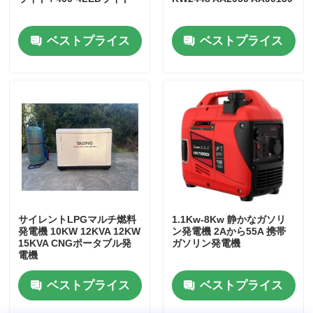
工場見学
ベストプライス
ベストプライス
品質管理
お問い合わせ
事件
無声ディーゼル発電機セット
サイレントLPGマルチ燃料
1.1Kw-8Kw 静かなガソリ
発電機 10KW 12KVA 12KW
ン発電機 2Aから55A 携帯
15KVA CNGポータブル発
ガソリン発電機
電機
ディーゼルジェネレーターセット
ベストプライス
ベストプライス
ガソリン発電機セット