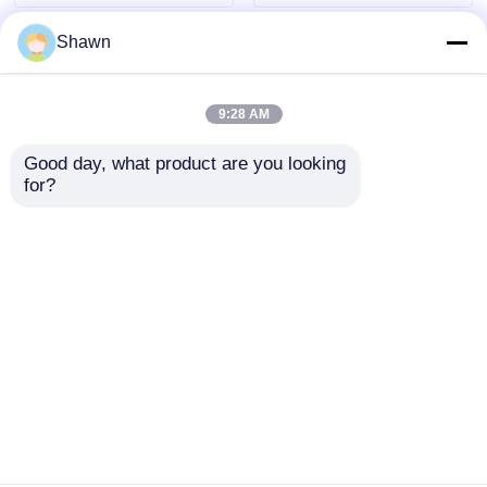
Shawn
cngの発電機セット
9:28 AM
発電機用品
Good day, what product are you looking 
for?
移動式照明車
23KVA 31KVA 38KVA低騒
5KW ポータブルサイレント
音レベル発電機 18KW
発電機 220V 230V 240V
25KW 30KW KOFO発電機
380V 小型ディーゼル発電
機
ベストプライス
ベストプライス
ホーム
企業情報
お問い合わせ
Desktop Site
地図
プライバシーポリシー