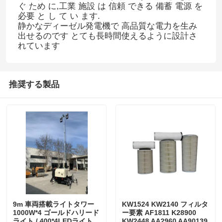
ぐ ため に,工業 施設 は 信頼 できる 備蓄 電源 を
必要 と し て い ます.
静かなディーゼル発電機で 高品質な電力を生み
出せるのです とても長時間使えるように設計さ
れています
推奨する製品
ホーム
製品
9m 車両搭載ライトタワー
KW1524 KW2140 フィルタ
1000W*4 ゴールドハリード
ー要素 AF1811 K28900
私たちについて
ライト / 400*4LEDライト
KW2448 AA2960 AA90139