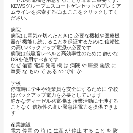
ーゼル発電機を用意することが非常に重要です.
KEWSグループエスコートゲンセットのプレミア
ムラインを探索するには,ここをクリックしてく
ださい.
病院
病院は,電気が切れたときに 必要な機械や医療機
器が 機能し続けることを保証するために,信頼性
の高いバックアップ電源が必要です.
病院は低騒音レベルと高効率性のために 静かな
DGを使用すべきです
なぜ 備蓄 電源 発電 機 は 病院 や 医療 施設 に
重要 な もの で ある の です か
学校
停電時に学生や従業員を安全にするために 学校
はバックアップ電力を必要としています
静かなディーゼル発電機は 授業活動に干渉する
ことなく 信頼性の高い緊急用電力を提供できま
す
産業施設
電力 停電 の 時 に 生産 が 停止 する こと を 防