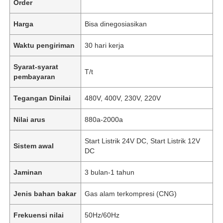
Order
Harga
Bisa dinegosiasikan
Waktu pengiriman
30 hari kerja
Syarat-syarat
T/t
pembayaran
Tegangan Dinilai
480V, 400V, 230V, 220V
Nilai arus
880a-2000a
Start Listrik 24V DC, Start Listrik 12V
Sistem awal
DC
Jaminan
3 bulan-1 tahun
Jenis bahan bakar
Gas alam terkompresi (CNG)
Frekuensi nilai
50Hz/60Hz