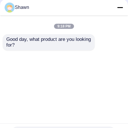
Bahan Bakar Ganda
Dingin Gas Generator
Shawn
5kw 6kw 7kw 8kw
440V CNG Turbin
Inverter EPA Gas
Generator
mengirimkan
mengirimkan
Alam Gen Set
9:18 PM
permintaan
permintaan
Good day, what product are you looking 
for?
Rumah
Tentang kita
Hubungi kami
Desktop Site
Sitemap
Kebijakan Privasi
Kualitas
genset diesel senyap
Pabrik
cina.Copyright © 2026 Sichuan Jiweicheng Electric
Power Equipment Co., Ltd.. All Rights Reserved.