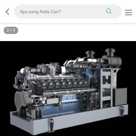
3
/
4