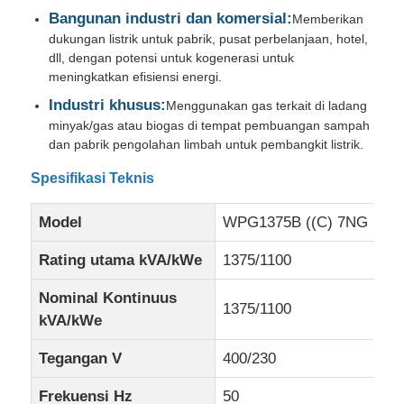
Bangunan industri dan komersial:
Memberikan
dukungan listrik untuk pabrik, pusat perbelanjaan, hotel,
Set Generator CNG
dll, dengan potensi untuk kogenerasi untuk
meningkatkan efisiensi energi.
Industri khusus:
Aksesoris Generator
Menggunakan gas terkait di ladang
minyak/gas atau biogas di tempat pembuangan sampah
dan pabrik pengolahan limbah untuk pembangkit listrik.
Kendaraan pencahayaan bergerak
Spesifikasi Teknis
Model
WPG1375B ((C) 7NG
Rating utama kVA/kWe
1375/1100
Nominal Kontinuus
1375/1100
kVA/kWe
Tegangan V
400/230
Frekuensi Hz
50