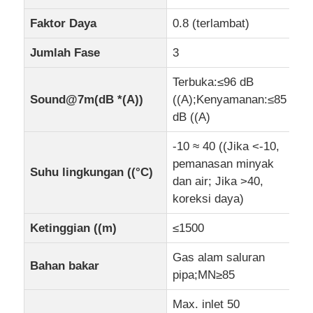
Faktor Daya
0.8 (terlambat)
Jumlah Fase
3
Terbuka:≤96 dB
Sound@7m(dB *(A))
((A);Kenyamanan:≤85
dB ((A)
-10 ≈ 40 ((Jika <-10,
pemanasan minyak
Suhu lingkungan ((°C)
dan air; Jika >40,
koreksi daya)
Ketinggian ((m)
≤1500
Gas alam saluran
Bahan bakar
pipa;MN≥85
Max. inlet 50