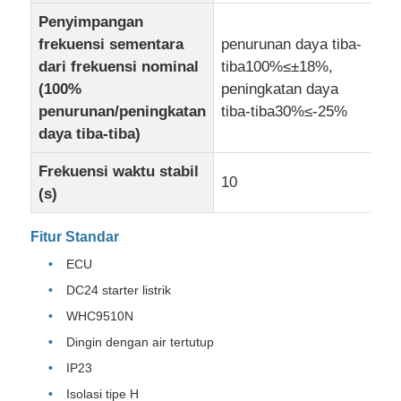
Penyimpangan
frekuensi sementara
penurunan daya tiba-
dari frekuensi nominal
tiba100%≤±18%,
(100%
peningkatan daya
penurunan/peningkatan
tiba-tiba30%≤-25%
daya tiba-tiba)
Frekuensi waktu stabil
10
(s)
Fitur Standar
ECU
DC24 starter listrik
WHC9510N
Dingin dengan air tertutup
IP23
Isolasi tipe H