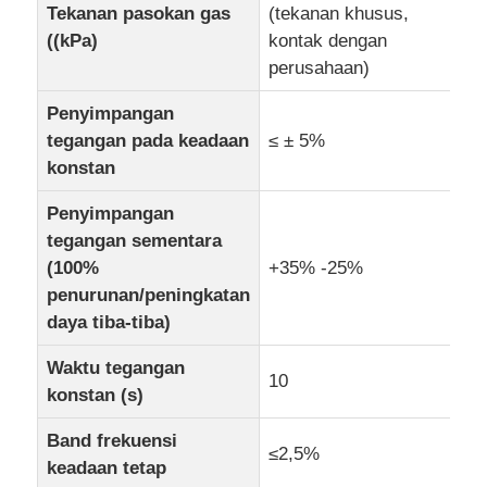
Tekanan pasokan gas
(tekanan khusus,
((kPa)
kontak dengan
perusahaan)
Penyimpangan
tegangan pada keadaan
≤ ± 5%
konstan
Penyimpangan
tegangan sementara
(100%
+35% -25%
penurunan/peningkatan
daya tiba-tiba)
Waktu tegangan
10
konstan (s)
Band frekuensi
≤2,5%
keadaan tetap