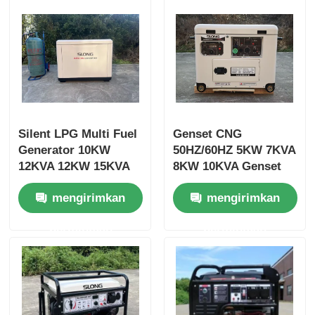
Silent LPG Multi Fuel
Genset CNG
Generator 10KW
50HZ/60HZ 5KW 7KVA
12KVA 12KW 15KVA
8KW 10KVA Genset
CNG Portable
CNG 4 Tak
mengirimkan
mengirimkan
Generator
permintaan
permintaan