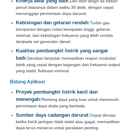
Kinerja awal yang baik:
Dari start dingin ke beban
penuh biasanya dalam waktu 30 detik, dengan cepat
menanggapi permintaan daya darurat.
Wisata pabrik
Kebisingan dan getaran rendah:
Turbin gas
beroperasi dengan rotasi kecepatan tinggi, getaran
Kontrol kualitas
minimal, dan kebisingan frekuensi yang lebih rendah
daripada set generator diesel.
Kualitas pembangkit listrik yang sangat
Hubungi kami
baik:
Gerakan berputar memastikan respon modulasi
listrik yang cepat dengan tegangan dan frekuensi output
yang stabil, fluktuasi minimal.
Semua Kasus
Bidang Aplikasi
genset diesel senyap
Proyek pembangkit listrik kecil dan
menengah:
Rentang daya yang luas untuk memenuhi
permintaan daya skala yang berbeda.
Perangkat Genset Diesel
Sumber daya cadangan darurat:
Cepat dimulai
ketika listrik jaringan tidak stabil atau gagal, memastikan
set generator bensin
daya terus menerus untuk peralatan penting.