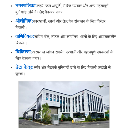
नगरपालिका:
शहरी जल आपूर्ति, सीवेज उपचार और अन्य महत्वपूर्ण
बुनियादी ढांचे के लिए बैकअप पावर।
फैक्टरी यात्रा
औद्योगिक:
कारखानों, खानों और तेल/गैस संचालन के लिए निरंतर
बिजली।
गुणवत्ता नियंत्रण
वाणिज्यिक:
शॉपिंग मॉल, होटल और कार्यालय भवनों के लिए आपातकालीन
बिजली।
चिकित्सा:
अस्पताल जीवन समर्थन प्रणाली और महत्वपूर्ण उपकरणों के
हमसे संपर्क करें
लिए बैकअप पावर।
डेटा केंद्र:
सर्वर और नेटवर्क बुनियादी ढांचे के लिए बिजली कटौती से
सभी मामलों
सुरक्षा।
मूक डीजल जनरेटर सेट
डीजल जनरेटर सेट
गैसोलीन जनरेटर सेट