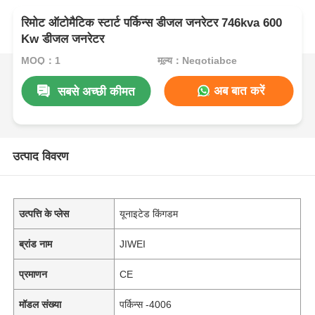
रिमोट ऑटोमैटिक स्टार्ट पर्किन्स डीजल जनरेटर 746kva 600
Kw डीजल जनरेटर
MOQ：1
मूल्य：Negotiabce
अब बात करें
सबसे अच्छी कीमत
उत्पाद विवरण
उत्पत्ति के प्लेस
यूनाइटेड किंगडम
ब्रांड नाम
JIWEI
प्रमाणन
CE
मॉडल संख्या
पर्किन्स -4006