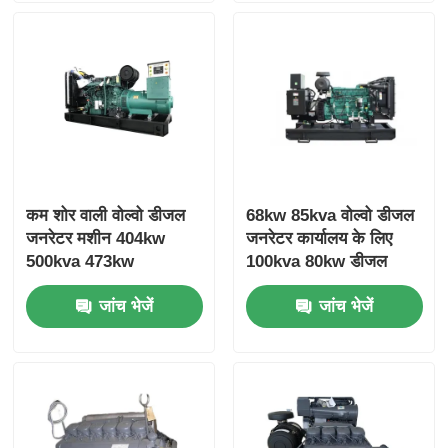
कम शोर वाली वोल्वो डीजल
68kw 85kva वोल्वो डीजल
जनरेटर मशीन 404kw
जनरेटर कार्यालय के लिए
500kva 473kw
100kva 80kw डीजल
587.5kva Marine
जनरेटर
जांच भेजें
जांच भेजें
Genset Diesel