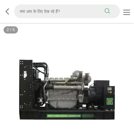
2
/
5