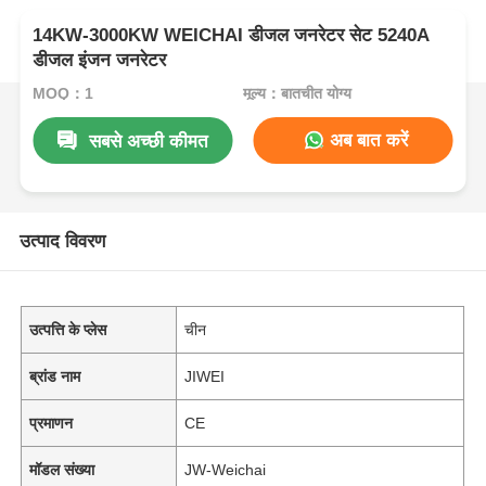
14KW-3000KW WEICHAI डीजल जनरेटर सेट 5240A
डीजल इंजन जनरेटर
MOQ：1
मूल्य：बातचीत योग्य
अब बात करें
सबसे अच्छी कीमत
उत्पाद विवरण
उत्पत्ति के प्लेस
चीन
ब्रांड नाम
JIWEI
प्रमाणन
CE
मॉडल संख्या
JW-Weichai