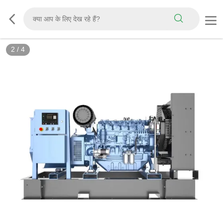
2
/
4