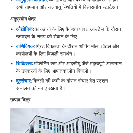
सभी तापमान और जलवायु स्थितियों में विश्वसनीय स्टार्टअप।
फैक्टरी यात्रा
अनुप्रयोग क्षेत्र
औद्योगिक:
कारखानों के लिए बैकअप पावर, आउटेज के दौरान
गुणवत्ता नियंत्रण
उत्पादन के समय को रोकने के लिए।
वाणिज्यिक:
ग्रिड विफलता के दौरान शॉपिंग मॉल, होटल और
कार्यालयों के लिए बिजली समर्थन।
हमसे संपर्क करें
चिकित्साः
ऑपरेटिंग रूम और आईसीयू जैसे महत्वपूर्ण अस्पताल
के उपकरणों के लिए आपातकालीन बिजली।
सभी मामलों
दूरसंचार:
बिजली की कमी के दौरान संचार बेस स्टेशन
संचालन को बनाए रखता है।
मूक डीजल जनरेटर सेट
उत्पाद चित्र
डीजल जनरेटर सेट
गैसोलीन जनरेटर सेट