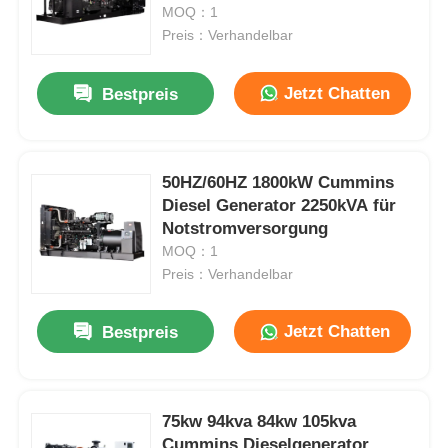
MOQ：1
Preis：Verhandelbar
Werksbesichtigung
Jetzt Chatten
Bestpreis
Qualitätskontrolle
50HZ/60HZ 1800kW Cummins
Kontakt
Diesel Generator 2250kVA für
Notstromversorgung
Fälle
MOQ：1
Preis：Verhandelbar
stilles Dieselaggregat
Jetzt Chatten
Bestpreis
Dieselgeneratorset
75kw 94kva 84kw 105kva
Benzingenerator-Satz
Cummins Dieselgenerator