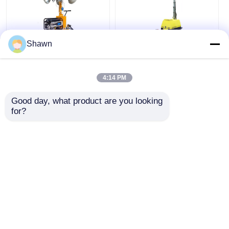
Shawn
2kw Generator
7M
Mobilleuchtenfahrzeug
Mobillichtfahrzeug
5m Leuchtturm
5KW Dieselgenerator
4:14 PM
Leuchtturm Lkw
Fahrzeug Leuchtturm
Good day, what product are you looking 
Bestpreis
Bestpreis
for?
Jetzt Chatten
Jetzt Chatten
Sehen Sie mehr an
Startseite
Über uns
Kontakt
Desktop Site
Sitemap
Datenschutzerklärung