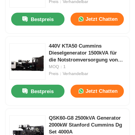
Preis：Verhandelbar
Jetzt Chatten
Bestpreis
440V KTA50 Cummins
Dieselgenerator 1500kVA für
die Notstromversorgung von
Stanford
MOQ：1
Preis：Verhandelbar
Jetzt Chatten
Bestpreis
Zu Hause
Produkte
QSK60-G8 2500kVA Generator
2000kW Stanford Cummins Dg
Set 4000A
Über uns