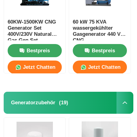
60KW-1500KW CNG
60 kW 75 KVA
Generator Set
wassergekühlter
400V/230V Natural
Gasgenerator 440 V
Gas Gen Set
CNG-
Turbinengenerator
Bestpreis
Bestpreis
Jetzt Chatten
Jetzt Chatten
(19)
Generatorzubehör