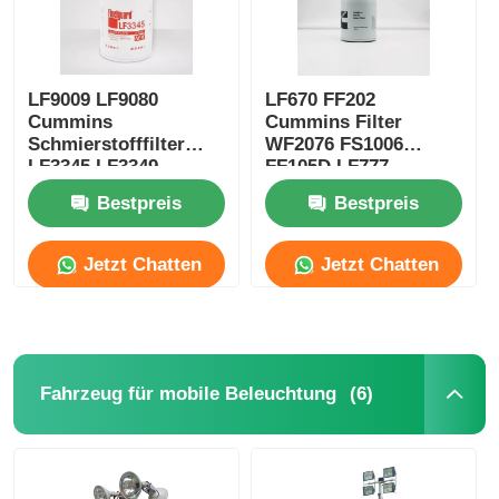
LF9009 LF9080
LF670 FF202
Cummins
Cummins Filter
Schmierstofffilter
WF2076 FS1006
LF3345 LF3349
FF105D LF777
Generatorteile
Generator Zubehör
Bestpreis
Bestpreis
Jetzt Chatten
Jetzt Chatten
(6)
Fahrzeug für mobile Beleuchtung