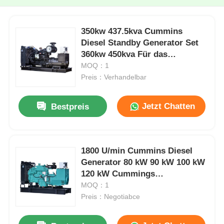
350kw 437.5kva Cummins
Diesel Standby Generator Set
360kw 450kva Für das
Krankenhaus
MOQ：1
Preis：Verhandelbar
Jetzt Chatten
Bestpreis
1800 U/min Cummins Diesel
Generator 80 kW 90 kW 100 kW
120 kW Cummings
Stromaggregate
MOQ：1
Preis：Negotiabce