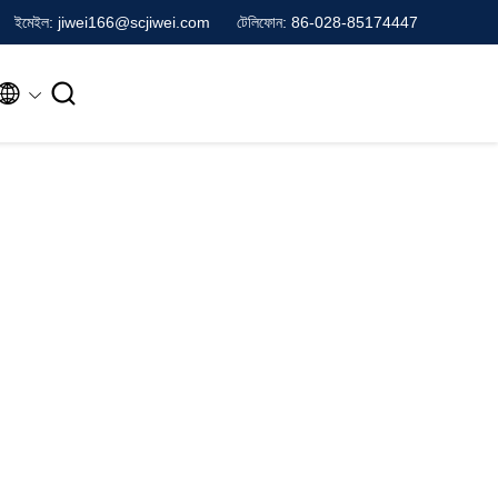
ইমেইল: jiwei166@scjiwei.com
টেলিফোন: 86-028-85174447

