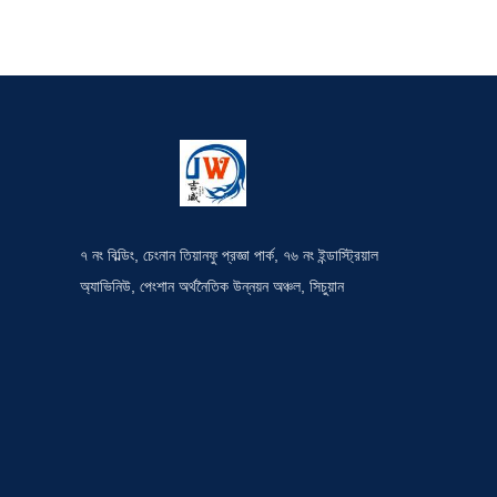
৭ নং বিল্ডিং, চেংনান তিয়ানফু প্রজ্ঞা পার্ক, ৭৬ নং ইন্ডাস্ট্রিয়াল
অ্যাভিনিউ, পেংশান অর্থনৈতিক উন্নয়ন অঞ্চল, সিচুয়ান