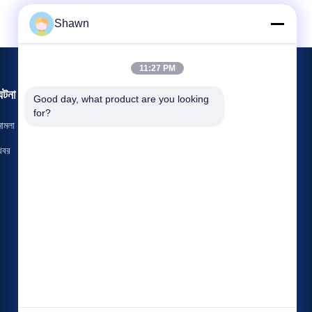
Shawn
11:27 PM
ঘটনা
Good day, what product are you looking 
এখন চ্যাট করুন
for?
মামলা
টেলিফোন: 86-028-85174447
খবর


