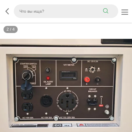
2
/
4