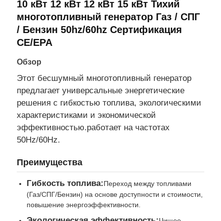
10 кВт 12 кВт 12 кВт 15 кВт Тихий
многотопливный генератор Газ / СПГ
Экскурсия по заводу
/ Бензин 50hz/60hz Сертификация
CE/EPA
Контроль качества
Обзор
Этот бесшумный многотопливный генератор
предлагает универсальные энергетические
Свяжитесь с нами
решения с гибкостью топлива, экологическими
характеристиками и экономической
Случаи
эффективностью.работает на частотах
50Hz/60Hz.
молчаливый дизельный набор генератора
Преимущества
Гибкость топлива:
Переход между топливами
Дизельный генератор набор
(Газ/СПГ/Бензин) на основе доступности и стоимости,
повышение энергоэффективности.
бензиновый генератор
Экологическая эффективность:
Чищее