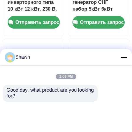
инверторного типа
генератор СНГ
10 кВт 12 кВт, 230 В,
набор 5кВт 6кВт
220 В, 110 В, LPG
7кВт 8кВт Инвертор
Отправить запрос
Отправить запрос
EPA
Shawn
1:09 PM
Good day, what product are you looking 
for?
60 КВт 75 КВА
60 КВт-1500 КВт
Газогенератор с
генератор СНГ 400
водяным
В/230 В
охлаждением 440 В
Отправить запрос
Отправить запрос